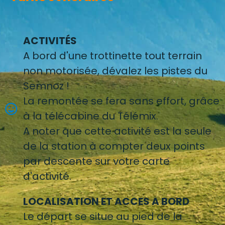
ACTIVITÉS
A bord d'une trottinette tout terrain
non motorisée, dévalez les pistes du
Semnoz !
La remontée se fera sans effort, grâce
à la télécabine du Télémix.
A noter que cette activité est la seule
de la station à compter deux points
par descente sur votre carte
d'activité.
LOCALISATION ET ACCES A BORD
Le départ se situe au pied de la