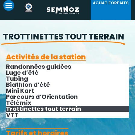
ACHAT FORFAITS
Panneau de gestion des cookies
TROTTINETTES TOUT TERRAIN
Activités de la station
Randonnées guidées
Luge d’été
Tubing
Biathlon d’été
Mini Kart
Parcours d’Orientation
Télémix
Trottinettes tout terrain
VTT
Tarifs et horaires