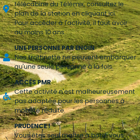
télécabine du Télémix, consultez le
plan de la station en cliquant ici.
Pour accéder à l'activité, il faut avoir
au moins 10 ans.
UNE PERSONNE PAR ENGIN
Nos trottinette ne peuvent embarquer
qu'une seule personne à la fois.
ACCÈS PMR
Cette activité n'est malheureusement
pas adaptée pour les personnes à
mobilité réduite.
PRUDENCE !
Vous êtes seul maître à bord, vous