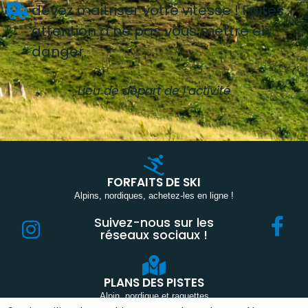
devez maitriser votre vitesse ! Faites
attention à ne pas vous mettre en
danger.
Lieu de départ de l’activité
FORFAITS DE SKI
Alpins, nordiques, achetez-les en ligne !
Suivez-nous sur les
réseaux sociaux !
PLANS DES PISTES
Alpin, nordique et raquettes