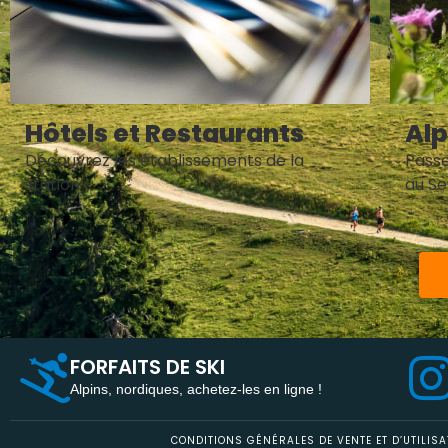
Hôtels et Restaurants
Al
Découvrez les établissements de la
Passe
station
au S
FORFAITS DE SKI
Alpins, nordiques, achetez-les en ligne !
CONDITIONS GÉNÉRALES DE VENTE ET D’UTILISA