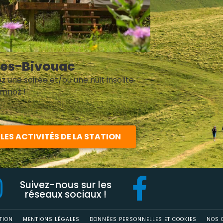
pes-Bivouac
z une soirée et/ou une nuit insolite
emnoz !
LES ACTIVITÉS DE LA STATION
Suivez-nous sur les
réseaux sociaux !
TION
MENTIONS LÉGALES
DONNÉES PERSONNELLES ET COOKIES
NOS O