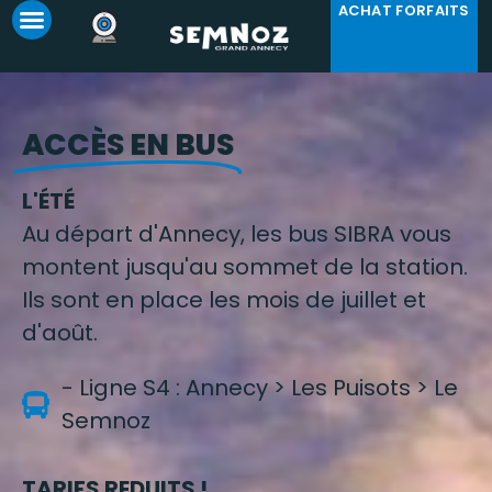
ACHAT FORFAITS
Panneau de gestion des cookies
ACCÈS EN BUS
L'ÉTÉ
Au départ d'Annecy, les bus SIBRA vous
montent jusqu'au sommet de la station.
Ils sont en place les mois de juillet et
d'août.
- Ligne S4 : Annecy > Les Puisots > Le
Semnoz
TARIFS REDUITS !