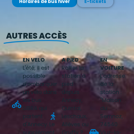
Horaires de bus hiver
E-tickets
AUTRES ACCÈS
EN VELO
A PIED
EN
L'été, il est
Rallier la
VOITURE
possible
station à
L'adresse
d'embarquer
pied
de la
un vélo dans
depuis
station :
les bus
Annecy,
"Maison
SIBRA qui
Quintal,
du
partent
Leschaux,
Semnoz,
d'Annecy. Le
Allèves ou
74540
supplément
Gruffy ?
Viuz-la-