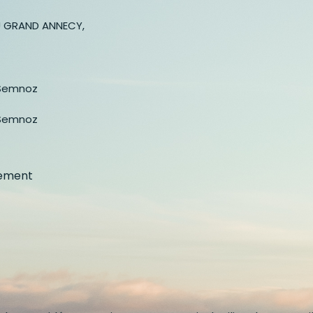
 GRAND ANNECY,
u Semnoz
u Semnoz
gement