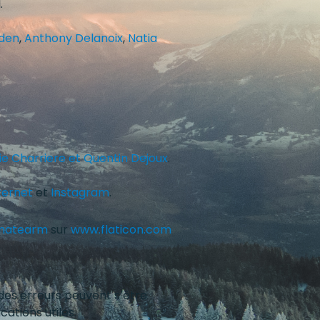
.
den
,
Anthony Delanoix
,
Natia
ie Charriere et
Quentin Dejoux
.
nternet
et
Instagram
.
imatearm
sur
www.flaticon.com
 des erreurs peuvent s’être
ations utiles.