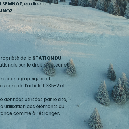
U SEMNOZ
, en direction
EMNOZ
.
propriété de la
STATION DU
nationale sur le droit d’auteur et
ons iconographiques et
 sens de l’article L.335-2 et
e données utilisées par le site,
te utilisation des éléments du
 France comme à l’étranger.