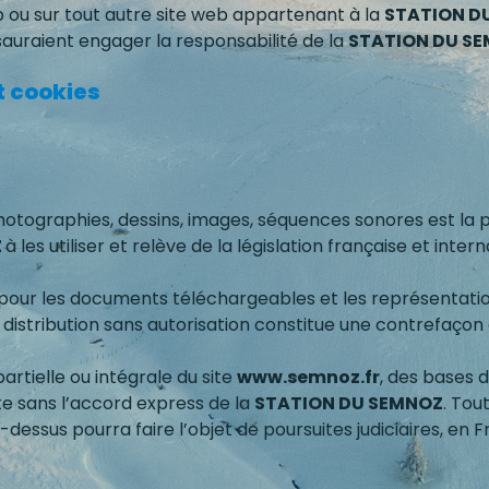
b ou sur tout autre site web appartenant à la
STATION D
sauraient engager la responsabilité de la
STATION DU S
t cookies
hotographies, dessins, images, séquences sonores est la 
Z
à les utiliser et relève de la législation française et inter
s pour les documents téléchargeables et les représentati
stribution sans autorisation constitue une contrefaçon au
partielle ou intégrale du site
www.semnoz.fr
, des bases d
te sans l’accord express de la
STATION DU SEMNOZ
. Tou
-dessus pourra faire l’objet de poursuites judiciaires, en