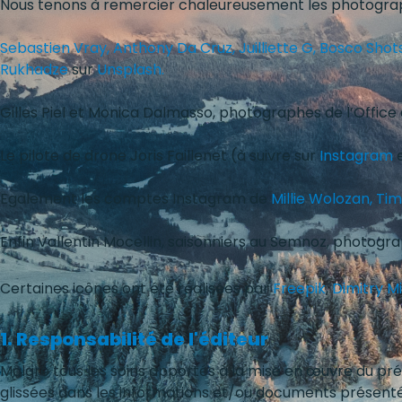
Nous tenons à remercier chaleureusement les photographes
Sebastien Vray,
Anthony Da Cruz,
Juilliette G,
Bosco Shot
Rukhadze
sur
Unsplash.
Gilles Piel et Monica Dalmasso, photographes de l’Offic
Le pilote de drone Joris Faillenet (à suivre sur
Instagram
Egalement les comptes Instagram de
Millie Wolozan,
Tim
Enfin Vallentin Mocellin, saisonniers au Semnoz, photogra
Certaines icônes ont été réalisées par
Freepik
,
Dimitry M
1. Responsabilité de l'éditeur
Malgré tous les soins apportés à la mise en œuvre du pré
glissées dans les informations et/ou documents présentés. 