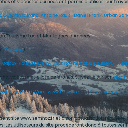
 et vidéastes qui nous ont permis d’utiliser leur travail
s,
Quentin Durand,
Antoine Rault,
Daniel Frank
,
Urban San
e du Tourisme Lac et Montagnes d’Annecy.
et
Youtube
).
 Majoux
,
Poulnotjeremy,
Eliot Nochez,
chloélouiseP04
,
Mar
phe, vidéaste et pilote de drones. Suivez-le sur son
site i
iroliubov
,
Good Ware
,
www.flaticon.com
,
Smashicons
,
ult
sent site www.semnoz.fr et à son actualisation régulière,
Les utilisateurs du site procéderont donc à toutes vérific