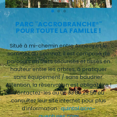
PARC "ACCROBRANCHE®"
POUR TOUTE LA FAMILLE !
Situé à mi-chemin entre Annecy et le
sommet du Semnoz, il est composé de
parcours en filets sécurisés et tissés en
hauteur entre les arbres, à pratiquer
sans équipement / sans baudrier.
Attention, la réservation est obligatoire !
Contactez-les au 06 33 80 23 50 ou
consultez leur site internet pour plus
d’information :
quintal.acro-
aventures.com