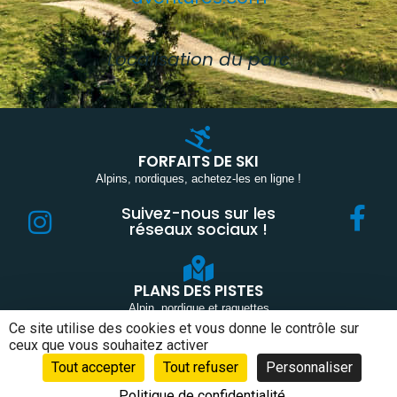
Localisation du parc
FORFAITS DE SKI
Alpins, nordiques, achetez-les en ligne !
Suivez-nous sur les
réseaux sociaux !
PLANS DES PISTES
Alpin, nordique et raquettes
Ce site utilise des cookies et vous donne le contrôle sur
ceux que vous souhaitez activer
CONDITIONS GÉNÉRALES DE VENTE ET D’UTILISATION
MENTIONS LÉGALES
Tout accepter
Tout refuser
Personnaliser
DONNÉES PERSONNELLES ET COOKIES
Politique de confidentialité
NOS OFFRES D’EMPLOI