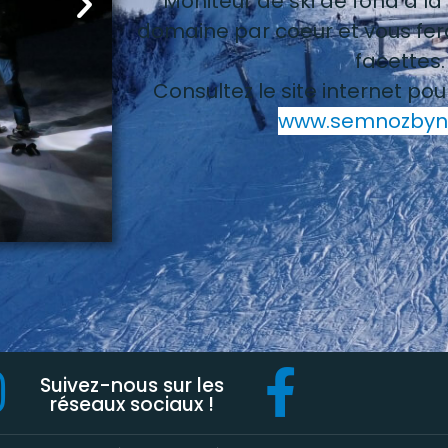
Moniteur de ski de fond à la s
domaine par coeur et vous fer
facettes
Consultez le site internet pou
www.semnozbyni
Suivez-nous sur les
réseaux sociaux !