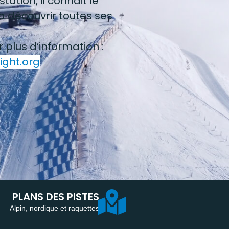
tation, il connait le
a découvrir toutes ses
.
r plus d’information :
ght.org
PLANS DES PISTES
Alpin, nordique et raquettes