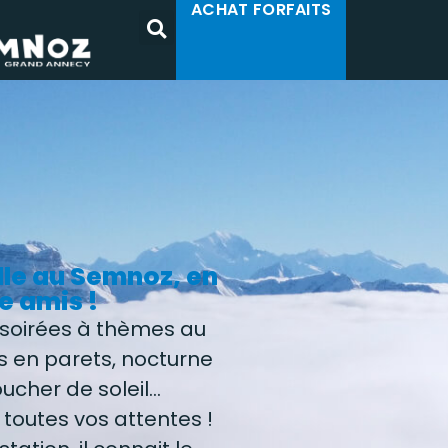
ACHAT FORFAITS
lle au Semnoz, en
e amis !
soirées à thèmes au
s en parets, nocturne
oucher de soleil…
toutes vos attentes !