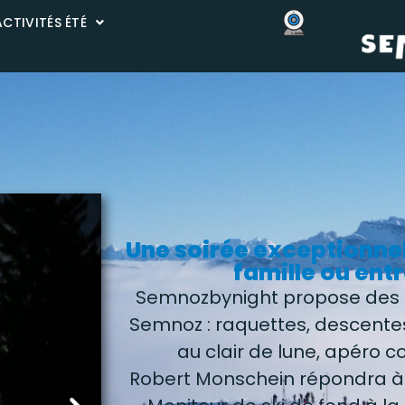
ACTIVITÉS ÉTÉ
Une soirée exceptionne
famille ou entr
Semnozbynight propose des 
Semnoz : raquettes, descente
au clair de lune, apéro c
Robert Monschein répondra à 